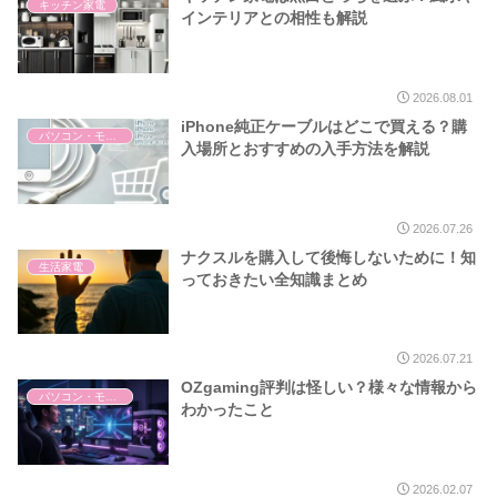
キッチン家電
インテリアとの相性も解説
2026.08.01
iPhone純正ケーブルはどこで買える？購
パソコン・モバイル
入場所とおすすめの入手方法を解説
2026.07.26
ナクスルを購入して後悔しないために！知
生活家電
っておきたい全知識まとめ
2026.07.21
OZgaming評判は怪しい？様々な情報から
パソコン・モバイル
わかったこと
2026.02.07