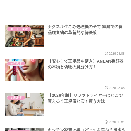
ナクスル生ごみ処理機の全て 家庭での食
キッチン家電
品廃棄物の革新的な解決策
2026.08.08
【安心して正規品を購入】ANLAN美顔器
美容家電
の本物と偽物の見分け方！
2026.08.06
【2026年版】リファドライヤーはどこで
美容家電
買える？正規店と安く買う方法
2026.08.04
キッチン家電は黒白どっちを選ぶ？風水や