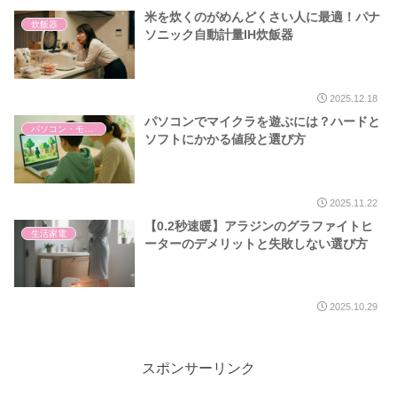
米を炊くのがめんどくさい人に最適！パナ
炊飯器
ソニック自動計量IH炊飯器
2025.12.18
パソコンでマイクラを遊ぶには？ハードと
パソコン・モバイル
ソフトにかかる値段と選び方
2025.11.22
【0.2秒速暖】アラジンのグラファイトヒ
生活家電
ーターのデメリットと失敗しない選び方
2025.10.29
スポンサーリンク