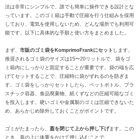
法は非常にシンプルで、誰でも簡単に操作できる設計とな
っています。このゴミ箱は手動で圧縮を行う仕組みを採用
しており、電気を使用しないため、どんな場所でも利用可
能です。以下に具体的な手順と使い方をまとめました。
まず、
市販のゴミ袋をKomprimoFrankにセット
します。
推奨されるゴミ袋のサイズは15〜20リットルで、袋をゴ
ミ箱内にしっかりと固定することが重要です。袋の端を広
げてセットすることで、圧縮時に袋がずれるのを防ぎま
す。ゴミ袋をしっかりセットしたら、ペットボトル、プラ
スチック容器、食品廃棄物、紙くずなどの圧縮可能なゴミ
を投入します。硬いゴミや金属製のゴミは圧縮できないた
め、あらかじめ除外しておくことがポイントです。
ゴミがたまったら、
蓋を閉じて上から押し下げ
ます。この
とき、蓋の上に体重をかけて押し込むことで、