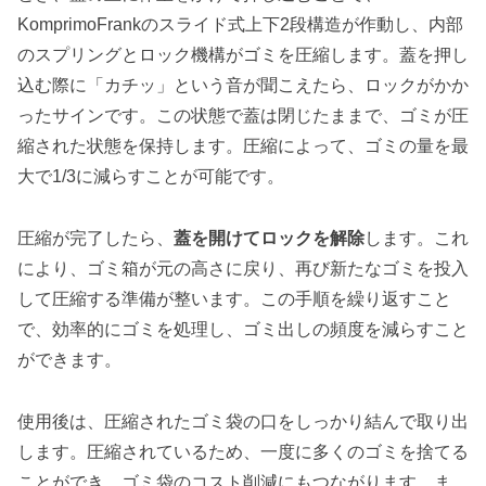
KomprimoFrankのスライド式上下2段構造が作動し、内部
のスプリングとロック機構がゴミを圧縮します。蓋を押し
込む際に「カチッ」という音が聞こえたら、ロックがかか
ったサインです。この状態で蓋は閉じたままで、ゴミが圧
縮された状態を保持します。圧縮によって、ゴミの量を最
大で1/3に減らすことが可能です。
圧縮が完了したら、
蓋を開けてロックを解除
します。これ
により、ゴミ箱が元の高さに戻り、再び新たなゴミを投入
して圧縮する準備が整います。この手順を繰り返すこと
で、効率的にゴミを処理し、ゴミ出しの頻度を減らすこと
ができます。
使用後は、圧縮されたゴミ袋の口をしっかり結んで取り出
します。圧縮されているため、一度に多くのゴミを捨てる
ことができ、ゴミ袋のコスト削減にもつながります。ま