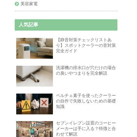
美容家電
人気記事
【静音対策チェックリストあ
り】スポットクーラーの音対策
完全ガイド
洗濯機の排水口が穴だけの場合
の臭いやつまりを完全解説
ペルチェ素子を使ったクーラー
の自作で失敗しないための基礎
知識
セブンイレブン設置のコーヒー
メーカーは手に入る？特徴と合
わせて解説