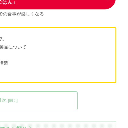
ごはん」
での食事が楽しくなる
先
製品について
構造
目次