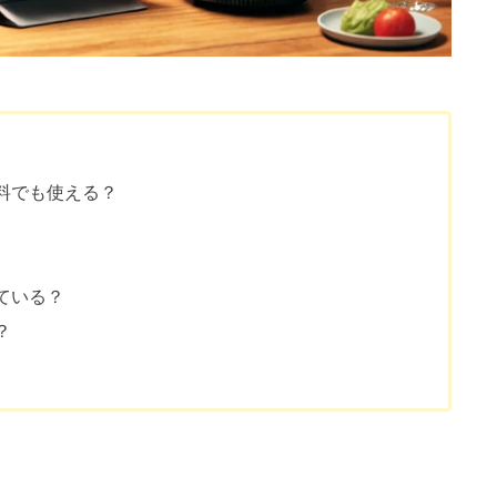
料でも使える？
ている？
？